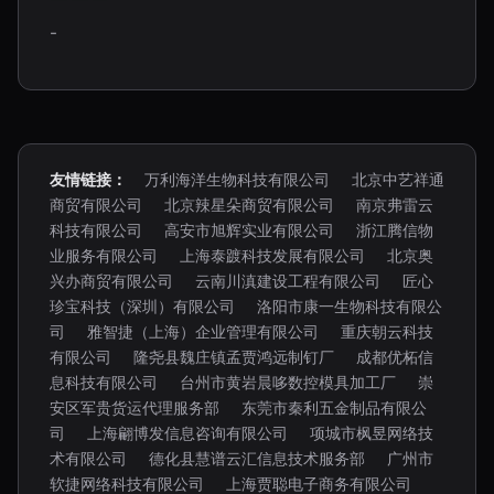
-
友情链接：
万利海洋生物科技有限公司
北京中艺祥通
商贸有限公司
北京辣星朵商贸有限公司
南京弗雷云
科技有限公司
高安市旭辉实业有限公司
浙江腾信物
业服务有限公司
上海泰踱科技发展有限公司
北京奥
兴办商贸有限公司
云南川滇建设工程有限公司
匠心
珍宝科技（深圳）有限公司
洛阳市康一生物科技有限公
司
雅智捷（上海）企业管理有限公司
重庆朝云科技
有限公司
隆尧县魏庄镇孟贾鸿远制钉厂
成都优柘信
息科技有限公司
台州市黄岩晨哆数控模具加工厂
崇
安区军贵货运代理服务部
东莞市秦利五金制品有限公
司
上海翩博发信息咨询有限公司
项城市枫昱网络技
术有限公司
德化县慧谱云汇信息技术服务部
广州市
软捷网络科技有限公司
上海贾聪电子商务有限公司