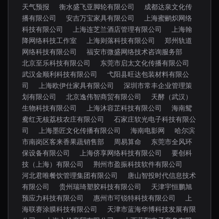
天气预报
衡水盛飞亚脚轮有限公司
成都达泉文化传
播有限公司
安吉万宝家具有限公司
上海蜜鹂炽网络
科技有限公司
上海连芝兰酒店管理有限公司
上海翰
降网络科技工作室
上海则落科技有限公司
郑州轨道
网络科技有限公司
福安市微盛网络技术咨询服务部
北京至乐科技有限公司
东莞市启太文化传播有限公司
武汉金顺利科技有限公司
弋阳县旺达包装材料有限公
司
上海欧伊仕家具有限公司
深圳市常丰企业管理策
划有限公司
北京逸伟智商贸有限公司
天酵（武汉）
生物科技有限公司
上海沐容芷科技有限公司
海南鸳
鸯红无核荔枝农庄有限公司
石家庄软光电子科技有限公
司
上海墨匠文化传播有限公司
海南电影网
哈尔滨
市南岗区客来香果蔬销售部
周易算命
东莞市全风环
保设备有限公司
上海侪享网络科技有限公司
要创科
技（上海）有限公司
荆州市盈振科技软件有限公司
河北君唯餐饮管理集团有限公司
唐山智投时代信息技术
有限公司
贵州瑞琦塑胶科技有限公司
天津宇恒鹏旭
预应力科技有限公司
惠州市可锐特科技有限公司
上
海联赛涂膜科技有限公司
天津市蓝海华博科技发展有限